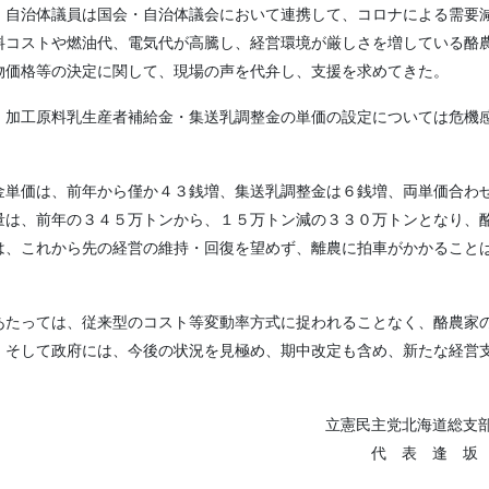
自治体議員は国会・自治体議会において連携して、コロナによる需要
料コストや燃油代、電気代が高騰し、経営環境が厳しさを増している酪
物価格等の決定に関して、現場の声を代弁し、支援を求めてきた。
加工原料乳生産者補給金・集送乳調整金の単価の設定については危機
単価は、前年から僅か４３銭増、集送乳調整金は６銭増、両単価合わ
量は、前年の３４５万トンから、１５万トン減の３３０万トンとなり、
は、これから先の経営の維持・回復を望めず、離農に拍車がかかること
たっては、従来型のコスト等変動率方式に捉われることなく、酪農家
。そして政府には、今後の状況を見極め、期中改定も含め、新たな経営
立憲民主党北海道総支
代 表 逢 坂