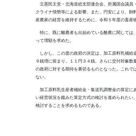
立憲民主党・北海道総支部連合会、所属国会議員・
クライナ情勢等による影響、また、円安により、飼
産農家の経営を維持するために、令和５年度の畜産
特に、既に離農者も出始めている酪農に関しては、
って増額を求めた。
しかし、この度の政府の決定は、加工原料乳補給金
９銭増に留まり、１１円３４銭。さらに交付対象数
の政府に対する期待を裏切るものとなった。これで
ない。
加工原料乳生産者補給金・集送乳調整金の算定にあ
い経営状況を鑑みた算定方式の検討を進められたい
検討することを求めるものである。