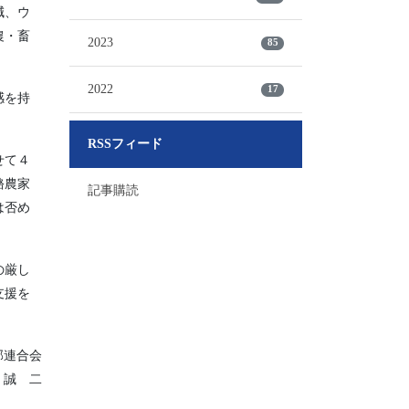
減、ウ
農・畜
2023
85
2022
17
感を持
RSSフィード
せて４
酪農家
記事購読
は否め
の厳し
支援を
部連合会
 誠 二