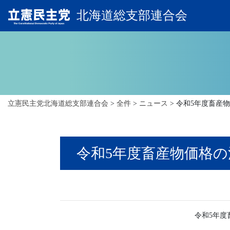
北海道総支部連合会
立憲民主党北海道総支部連合会
>
全件
>
ニュース
>
令和5年度畜産
令和5年度畜産物価格
令和5年度