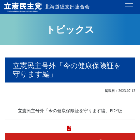
北海道総支部連合会
Toggle
トピックス
立憲民主号外「今の健康保険証を
守ります編」
掲載日：2023.07.12
立憲民主号外「今の健康保険証を守ります編」PDF版