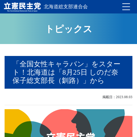
北海道総支部連合会
Toggle
トピックス
「全国女性キャラバン」をスター
ト！北海道は「8月25日 しのだ奈
保子総支部長（釧路）」から
掲載日：2023.08.03