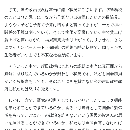
さて、国の政治状況は本当に酷い状況にございます。防衛増税
のことはひた隠しにしながら予算だけは確保したいとの目論見。
ようやく子ども子育て予算は増やすと言ってますが、一方で福祉
関係の予算は削っていく。そして物価が高騰している中で賃上げ
賃上げと言いながら、結局実質賃金は上がっておりません。さら
にマイナンバーカード・保険証の問題も酷い状態で、働く人たち
生活者がいつまでも不安な社会が続います。
そういった中で、岸田政権はこれらの課題に本当に真正面から
真剣に取り組んでいるのかが疑わしい状況です。私ども国会議員
がいくら提言をしても、そのことに耳を貸さない今の岸田政権政
府に私たちは怒りを覚えます。
しかし一方で、野党の役割としてしっかりとしたチェック機能
を果たすことができているのか、あるいは野党として国会に緊張
感をもって、ごまかしの政治を許さないという国民の皆さんの思
いを届けることができているのか。私たちは自問自答しなければ