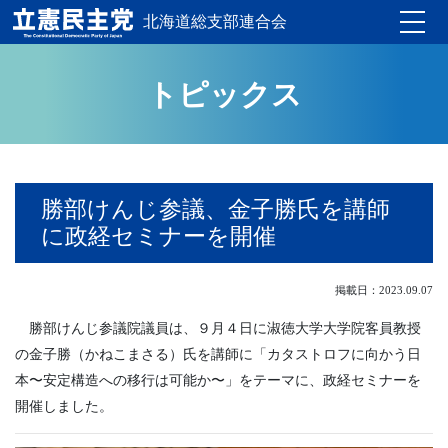
北海道総支部連合会
Toggle
トピックス
勝部けんじ参議、金子勝氏を講師
に政経セミナーを開催
掲載日：2023.09.07
勝部けんじ参議院議員は、９月４日に淑徳大学大学院客員教授
の金子勝（かねこまさる）氏を講師に「カタストロフに向かう日
本〜安定構造への移行は可能か〜」をテーマに、政経セミナーを
開催しました。