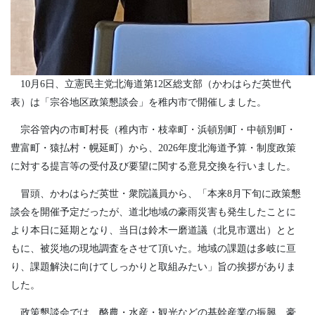
10月6日、立憲民主党北海道第12区総支部（かわはらだ英世代
表）は「宗谷地区政策懇談会」を稚内市で開催しました。
宗谷管内の市町村長（稚内市・枝幸町・浜頓別町・中頓別町・
豊富町・猿払村・幌延町）から、2026年度北海道予算・制度政策
に対する提言等の受付及び要望に関する意見交換を行いました。
冒頭、かわはらだ英世・衆院議員から、「本来8月下旬に政策懇
談会を開催予定だったが、道北地域の豪雨災害も発生したことに
より本日に延期となり、当日は鈴木一磨道議（北見市選出）とと
もに、被災地の現地調査をさせて頂いた。地域の課題は多岐に亘
り、課題解決に向けてしっかりと取組みたい」旨の挨拶がありま
した。
政策懇談会では、酪農・水産・観光などの基幹産業の振興、豪