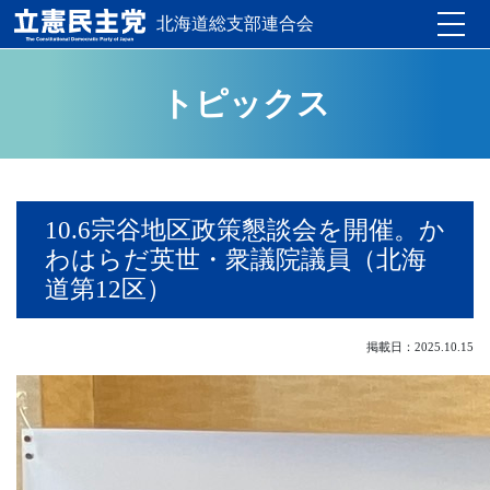
北海道総支部連合会
Toggle
トピックス
10.6宗谷地区政策懇談会を開催。か
わはらだ英世・衆議院議員（北海
道第12区）
掲載日：2025.10.15