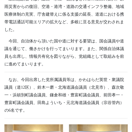
雨災害からの復旧、空港・港湾・道路の交通インフラ整備、地域
医療体制の充実、庁舎建替えに係る支援の延長、道道における携
帯電話通話可能エリアの拡大など、多岐に亘る意見が交わされま
した。
今回、自治体から頂いた国や道に対する要望は、国会議員や道
議を通じて、働きかけを行ってまいります。また、関係自治体議
員も出席し、情報共有化を図りながら、党組織として取組みを前
に進めてまいります。
なお、今回出席した党所属議員等は、かわはらだ英世・衆議院
議員（道12区）、鈴木一磨・北海道議会議員（北見市）、森次敬
一・浜頓別町議会議員、鎌倉和雄・豊富町議会議員、前田孝一・
豊富町議会議員、田島よういち・元北海道議会議員（宗谷管内）
の6名です。