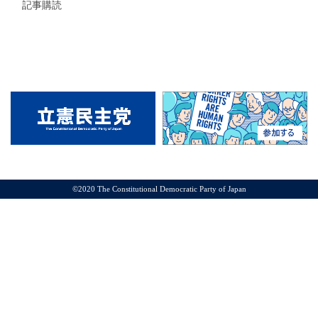
記事購読
©2020 The Constitutional Democratic Party of Japan