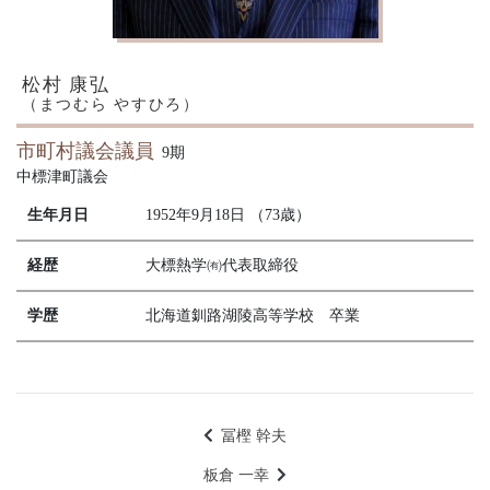
松村 康弘
（まつむら やすひろ）
市町村議会議員
9期
中標津町議会
生年月日
1952年9月18日 （73歳）
経歴
大標熱学㈲代表取締役
学歴
北海道釧路湖陵高等学校 卒業
冨樫 幹夫
板倉 一幸