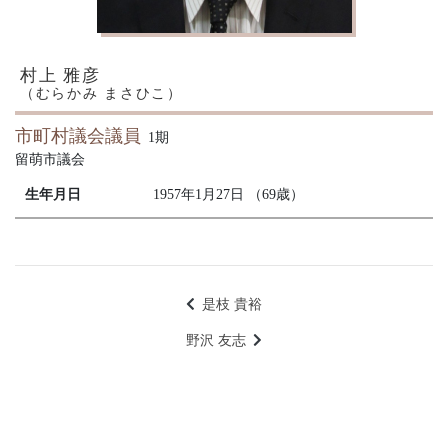
村上 雅彦
（むらかみ まさひこ）
市町村議会議員
1期
留萌市議会
生年月日
1957年1月27日 （69歳）
是枝 貴裕
野沢 友志