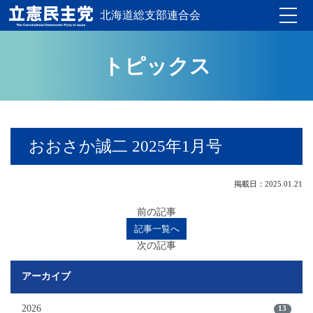
北海道総支部連合会
Toggle
トピックス
おおさか誠二 2025年1月号
掲載日：2025.01.21
前の記事
記事一覧へ
次の記事
アーカイブ
2026
13