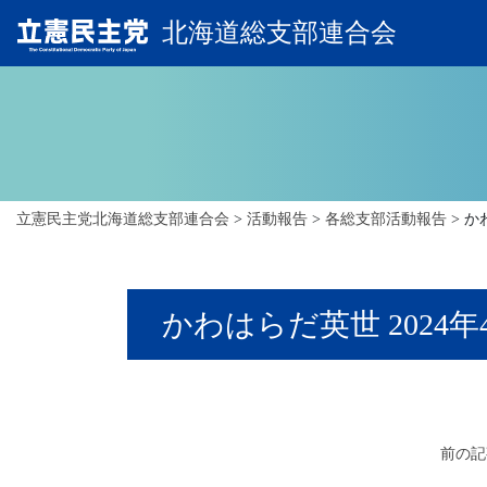
北海道総支部連合会
立憲民主党北海道総支部連合会
>
活動報告
>
各総支部活動報告
>
か
かわはらだ英世 2024年
前の記