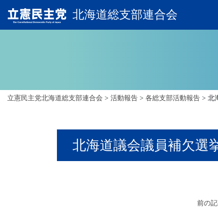
北海道総支部連合会
立憲民主党北海道総支部連合会
>
活動報告
>
各総支部活動報告
>
北
北海道議会議員補欠選
前の記