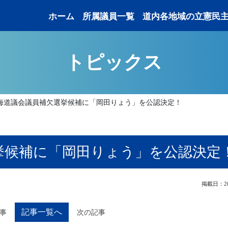
ホーム
所属議員一覧
道内各地域の立憲民
トピックス
海道議会議員補欠選挙候補に「岡田りょう」を公認決定！
挙候補に「岡田りょう」を公認決定
掲載日：202
記事一覧へ
事
次の記事