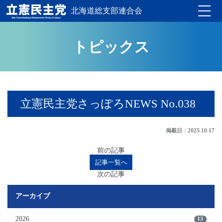
北海道総支部連合会
Toggle
トピックス
立憲民主党さっぽろNEWS No.038
掲載日：2025.10.17
前の記事
記事一覧へ
次の記事
アーカイブ
2026
13