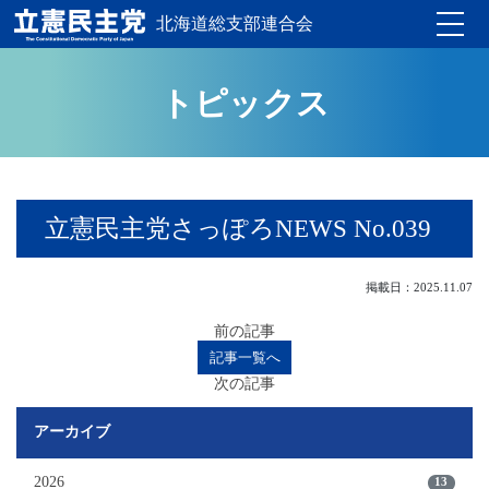
北海道総支部連合会
Toggle
トピックス
立憲民主党さっぽろNEWS No.039
掲載日：2025.11.07
前の記事
記事一覧へ
次の記事
アーカイブ
2026
13