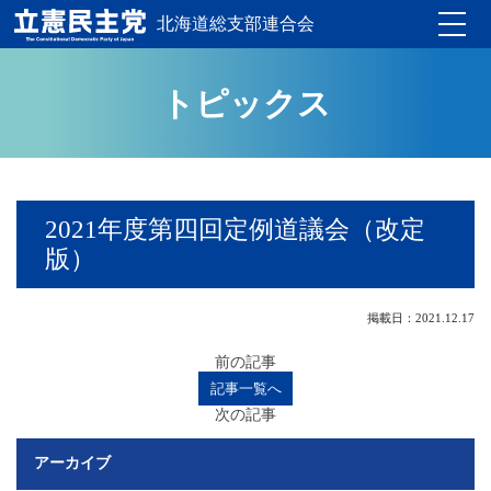
北海道総支部連合会
Toggle
トピックス
2021年度第四回定例道議会（改定
版）
掲載日：2021.12.17
前の記事
記事一覧へ
次の記事
アーカイブ