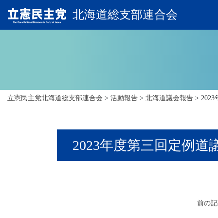
北海道総支部連合会
立憲民主党北海道総支部連合会
>
活動報告
>
北海道議会報告
>
20
2023年度第三回定例道
前の記