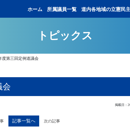
ホーム
所属議員一覧
道内各地域の立憲民
トピックス
23年度第三回定例道議会
議会
掲載日：202
記事一覧へ
事
次の記事