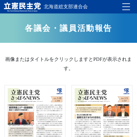
北海道総支部連合会
Toggle
各議会・議員活動報告
画像またはタイトルをクリックしますとPDFが表示されま
す。