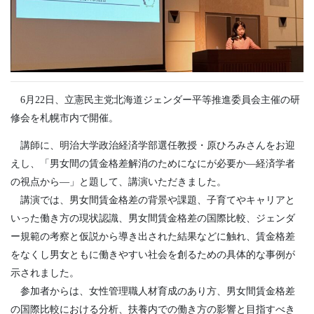
6月22日、立憲民主党北海道ジェンダー平等推進委員会主催の研
修会を札幌市内で開催。
講師に、明治大学政治経済学部選任教授・原ひろみさんをお迎
えし、「男女間の賃金格差解消のためになにが必要か―経済学者
の視点から―」と題して、講演いただきました。
講演では、男女間賃金格差の背景や課題、子育てやキャリアと
いった働き方の現状認識、男女間賃金格差の国際比較、ジェンダ
ー規範の考察と仮説から導き出された結果などに触れ、賃金格差
をなくし男女ともに働きやすい社会を創るための具体的な事例が
示されました。
参加者からは、女性管理職人材育成のあり方、男女間賃金格差
の国際比較における分析、扶養内での働き方の影響と目指すべき