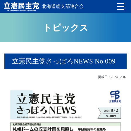
北海道総支部連合会
Toggle
トピックス
立憲民主党さっぽろNEWS No.009
掲載日：2024.08.02